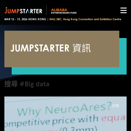
MAR 12 - 13, 2026 HONG KONG |
HALL 5BC, Hong Kong Convention and Exhibition Centre
JUMPSTARTER 資訊
搜尋 #Big data
分享