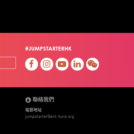
#JUMPSTARTERHK
聯絡我們
電郵地址
jumpstarter@ent-fund.org