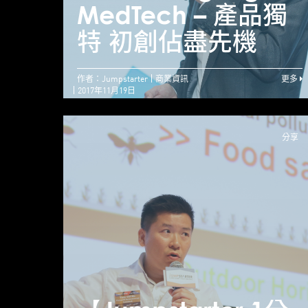
MedTech – 產品獨
特 初創佔盡先機
作者：Jumpstarter
商業資訊
更多
2017年11月19日
分享