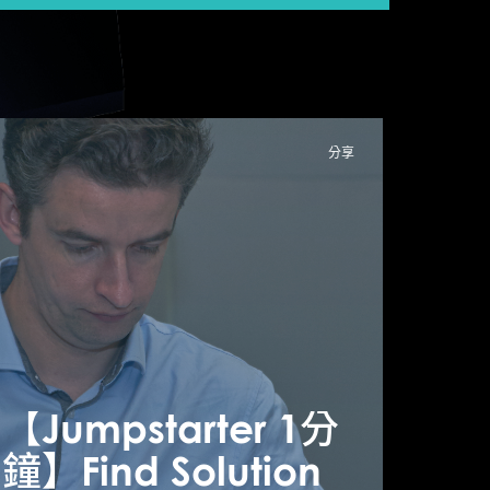
分享
Jumpstarter 1分
鐘】
【Jumpstarter 1分
【Ju
likeAudience –
鐘】Find Solution
鐘】Fi