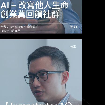
屢敗屢試 初創融資
AI – 改寫他人生命
AI
靠毅力
創業冀回饋社群
創業
作者：Jumpstarter
商業資訊
更多
2017年11月15日
分享