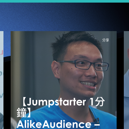
分享
【Jumpstarter 1分
【
【Jumpstarter 1分
鐘】
鐘】CuttingEdge
AlikeAudience –
A