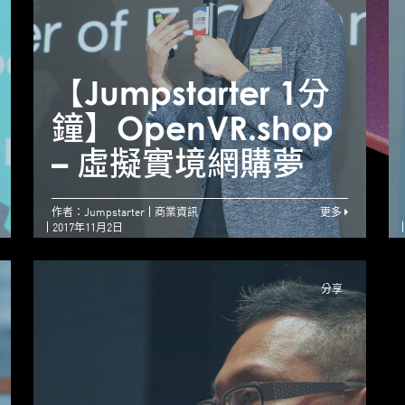
【Jumpstarter 1分
【Jumpstarter 1分
【
鐘】Boutir – 由零起
鐘】OpenVR.shop
步 挑戰100分創業路
– 虛擬實境網購夢
作者：Jumpstarter
商業資訊
更多
2017年11月2日
分享