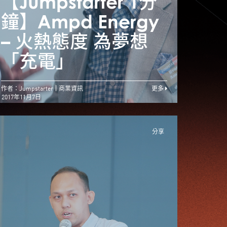
Jumpstarter 1分
【Jumpstarter 1分
【Ju
】En-trak – 開拓
鐘】Ampd Energy
鐘】A
創業夢 產品需獲市
– 火熱態度 為夢想
– 
場肯定
「充電」
「充
作者：Jumpstarter
商業資訊
更多
2017年11月7日
分享