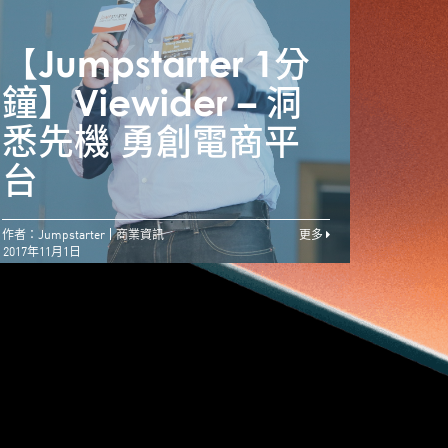
【Jumpstarter 1分
【Ju
Jumpstarter 1分
鐘】Viewider – 洞
鐘】V
鐘】OpenVR.shop
悉先機 勇創電商平
悉先
– 虛擬實境網購夢
台
台
作者：Jumpstarter
商業資訊
更多
2017年11月1日