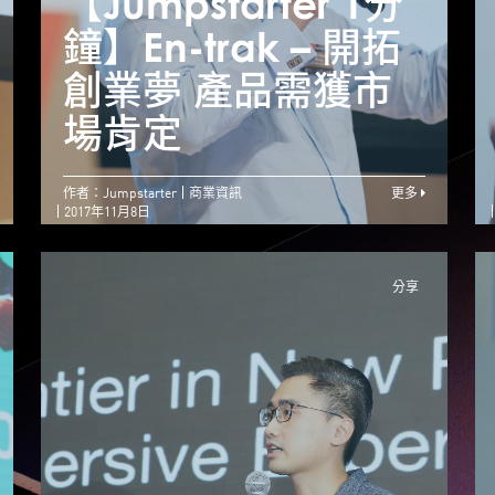
【Jumpstarter 1分
【Jumpstarter 1分
【
鐘】Farm66 – 征服
鐘】En-trak – 開拓
鐘
技術難題 栽種創業
創業夢 產品需獲市
精神
場肯定
作者：Jumpstarter
商業資訊
更多
2017年11月8日
分享