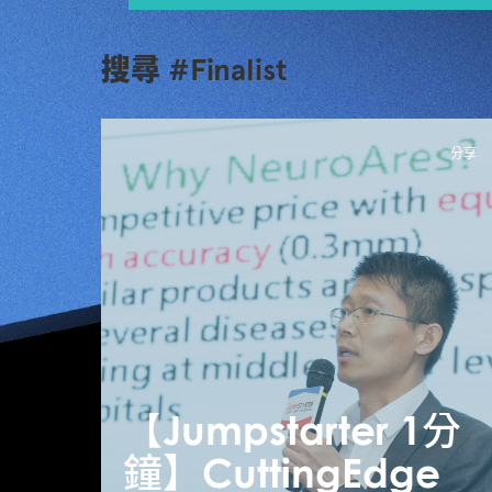
搜尋 #Finalist
分享
【Jumpstarter 1分
鐘】CuttingEdge