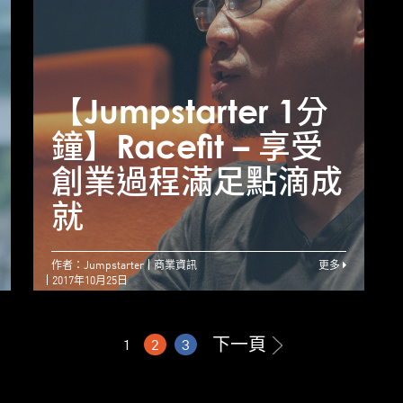
【Jumpstarter 1分
【Jumpstarter 1分
【
鐘】unspun – 不甘
鐘】Racefit – 享受
鐘
才華被埋 度身打造
創業過程滿足點滴成
創業夢
就
作者：Jumpstarter
商業資訊
更多
2017年10月25日
下一頁
1
2
3