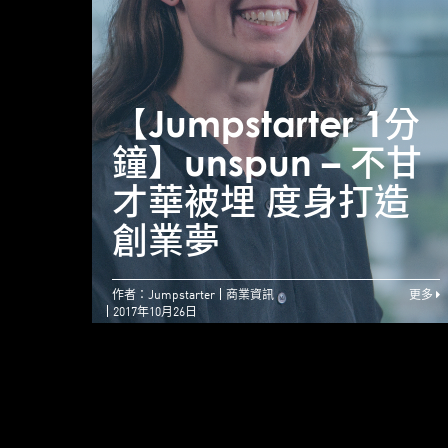
【Jumpstarter 1分
鐘】unspun – 不甘
才華被埋 度身打造
創業夢
作者：Jumpstarter
商業資訊
更多
2017年10月26日