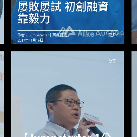
MedTech – 產品獨
屢敗屢試 初創融資
特 初創佔盡先機
靠毅力
作者：Jumpstarter
商業資訊
更多
2017年11月16日
分享