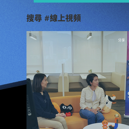
搜尋 #線上視頻
分享