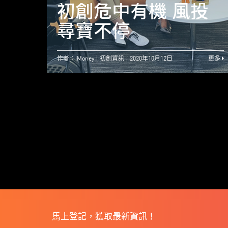
初創危中有機 風投
尋寶不停
作者：iMoney
初創資訊
2020年10月12日
更多
馬上登記，獲取最新資訊！