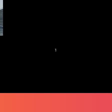
初創危中有機 風投
尋寶不停
1