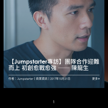
【Jumpstarter專訪】團隊合作迎難
而上 初創愈戰愈強 ── 陳龍生
作者：Jumpstarter
商業資訊
2017年10月31日
更多
1