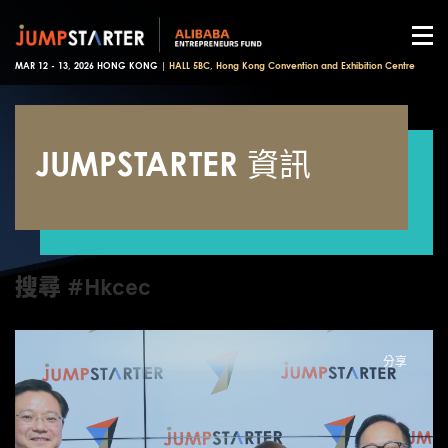
MAR 12 - 13, 2026 HONG KONG |
HALL 5BC, Hong Kong Convention and Exhibition Centre
JUMPSTARTER 資訊
搜尋 #Hkcec
分享