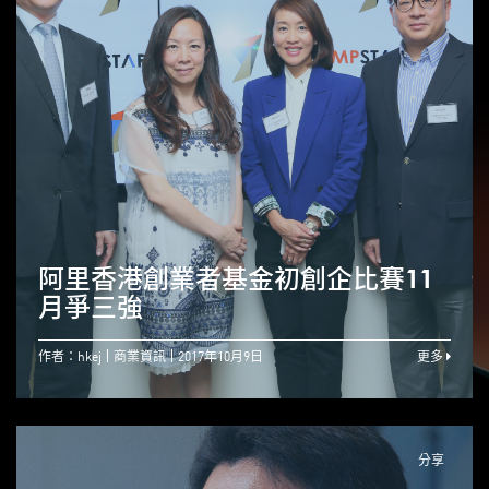
阿里香港創業者基金初創企比賽11
月爭三強
作者：hkej
商業資訊
2017年10月9日
更多
分享