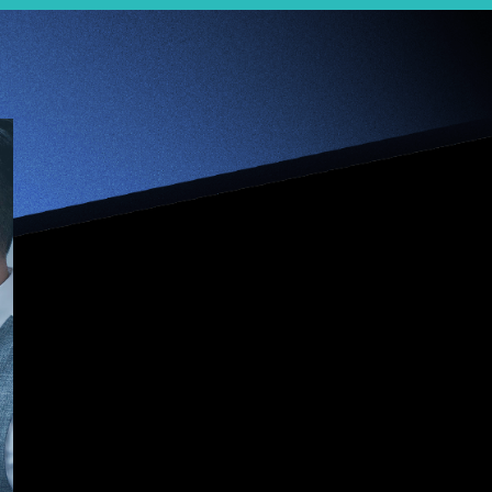
【Jumpstarter專
訪】克服眾籌困難