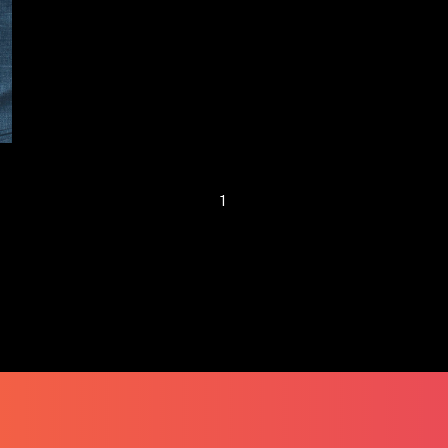
開拓初創契機 ──
關祖堯
1