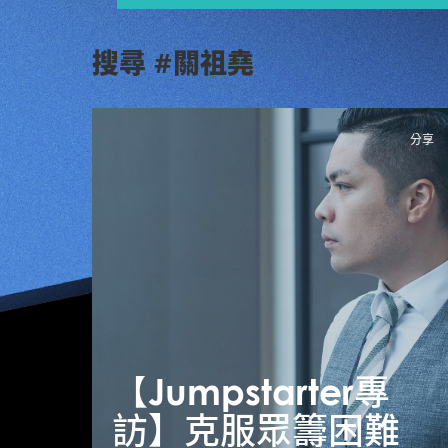
搜尋 #關祖堯
分享
【Jumpstarter專
訪】克服眾籌困難