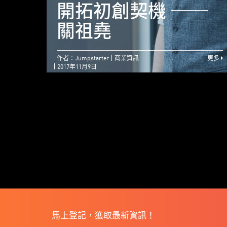
開拓初創契機 ──
關祖堯
作者：Jumpstarter
商業資訊
更多
2017年11月9日
馬上登記，獲取最新資訊！