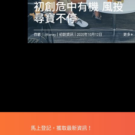
初創危中有機 風投
尋寶不停
作者：iMoney
初創資訊
2020年10月12日
更多
馬上登記，獲取最新資訊！