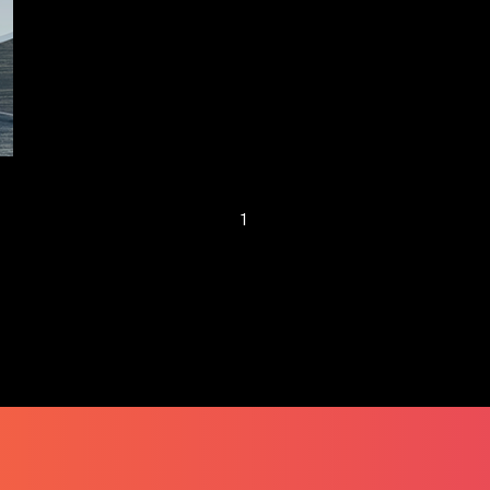
初創危中有機 風投
尋寶不停
1