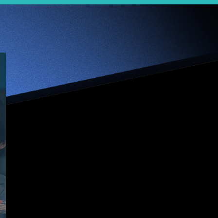
【Jumpstarter 1分
鐘】Mad Gaze –