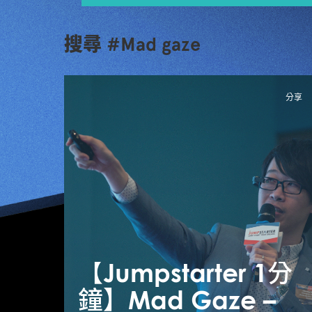
搜尋 #Mad gaze
分享
【Jumpstarter 1分
鐘】Mad Gaze –