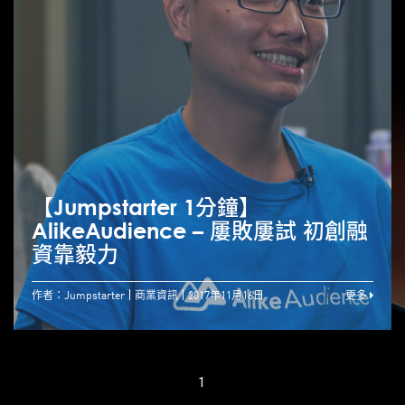
【Jumpstarter 1分鐘】
AlikeAudience – 屢敗屢試 初創融
資靠毅力
作者：Jumpstarter
商業資訊
2017年11月16日
更多
1