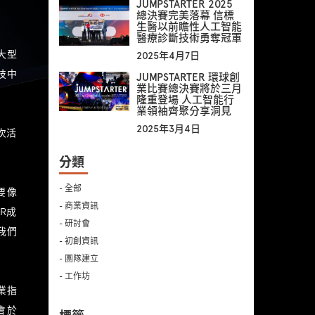
JUMPSTARTER 2025
總決賽完美落幕 信標
生醫以前瞻性人工智能
醫療診斷技術勇奪冠軍
大型
2025年4月7日
技中
JUMPSTARTER 環球創
業比賽總決賽將於三月
隆重登場 人工智能行
業領袖齊聚分享洞見
2025年3月4日
次活
分類
- 全部
要像
- 商業資訊
R成
- 研討會
我們
- 初創資訊
- 團隊建立
- 工作坊
業指
會於