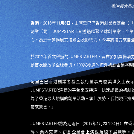
香港最大型
香港
，
2018
年
11
月
8
日
-
由阿里巴巴香港創業者基金（「基
創業活動。 JUMPSTARTER 透過匯聚全球創業
心。為進一步擴展其接觸面及影響力，今年將接受來自全球
於2017年首次舉辦的JUMPSTARTER，旨在發掘
動首次開放予全球參與，100家獲選的海外初創企業將
阿里巴巴香港創業者基金執行董事周駱美琪女士表
JUMPSTARTER這樣的平台來支持這一快速成長的初
為了香港最大規模的創業活動。承此強勢，我們現正接受全
帶來驚喜。」
JUMPSTARTER將為期兩日（2019年1月23至2
導、業內交流、初創企業台上演說及線下展覽等。香