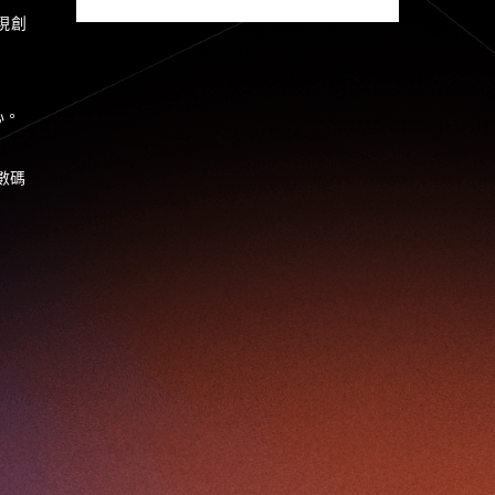
現創
Jumpstarter 2020
Jumpstarter 2021
Jumpstarter 2022
Jumpstarter/2019
Jumpstarter/2019/event/startup/investor/corporate
心。
Jumpstarter2017
Jumpstartyourdreams
Lattice
Living
Lt Lam
Mad Gaze
數碼
Nanomaterial
Norma
Novus Life Sciences Limited
Openvr.shop
Patent
Pitch
Pitch Deck
Pitching
Racefit
Retail
Robo Wunderkind
Robot
Robotics
Savio Kwan
Science
Semi Pitch
Sensor
Sensor&advanced Material
Sensors
Sharing Economy
Sherry Tsai
Sit & Shower
Skiills
Skills
Smart City
Social Commerce
Soft Wearable Robotics Limited
Start Up
Startup
Story
Student
Sustainability
Technology
Teddy Chan
Themills
Tips