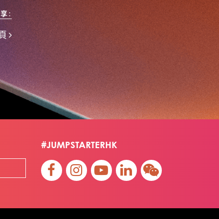
Travel
Viewider
Vr
Wearables
健康老齡化
享 :
傳感器
先進物料
全港最大規模創業比賽
創業盛典
嚴震銘
夢想本應翺翔
專家觀點
頁
張柏鴻
智慧城市
朱嘉盈
林亮
楊聖武
機械人技術
盛智文
線上視頻
總決賽
蔡曉慧
車品覺
關明生
關祖堯
陳子翔
陳智思
陳龍生
電子商務
魏華星
麥天樞
#JUMPSTARTERHK