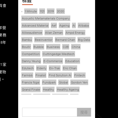
標籤
與會
1 Minute
1121
2019
2020
Acoustic Metamaterials Company
Advanced Material
Aef
Ageing
Ai
Alibaba
五年營
Alikeaudience
Allan Zeman
Ampd Energy
業務
Bambu
Beeinventor
Bernard Chan
Big Data
8年
Boutir
Bubble
Business
C2B
China
Competition
Cuttingedge Medtech
Danny Yeung
E-Commerce
Education
1家
Edutech
Elderly
En-Trak
Eric Chan
里物
Farm66
Finalist
Find Solution Ai
Fintech
貨。
Francis Ngai
Fundpark
Global
Gordon Yen
Grand Finale
Healthy
Healthy Ageing
Hkcec
Hong Kong
Hongkong
Hsbc
Human Washer
Ideapop!
Inovo Robotics (Hk) Limited
Interview
Iot
搜尋
Ipharma Limited
Joe Kwan
Jumpstarter