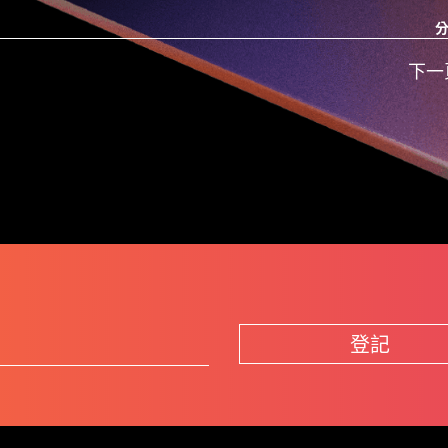
分
下一
登記