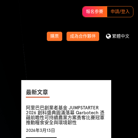
報名参賽
申請/登入
購票
成為合作夥伴
繁體中文
最新文章
阿里巴巴創業者基金 JUMPSTARTER
2026 創科盛典圓滿落幕 Qarbotech 憑
藉前瞻性可持續農業方案勇奪比賽冠軍
推動糧食安全與環境韌性
2026年3月13日