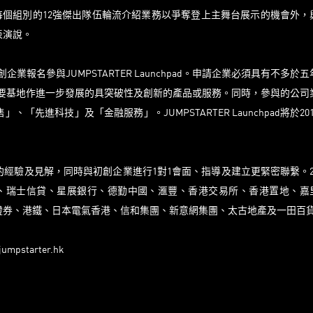
見證每個組別的12強傑出隊伍輪流介紹業務以爭奪登上主舞台展示的機會外，
表演說。
企業報名參與JUMPSTARTER Launchpad。申請企業必須具有不多於
為主要基地作進一步發展的具突破性及創新的產品或服務。同時，參與的公司
進科技」及「金融服務」。JUMPSTARTER Launchpad將於201
經驗及見解，同時與初創企業進行1對1會面、指導及建立更緊密聯繫。2
、瑞士信貸、星展銀行、德勤中國、滙豐、香港交易所、香港置地、嘉
證券、港鐵、日本電氣香港、信和集團、新意網集團、太古地產及一田百
jumpstarter.hk