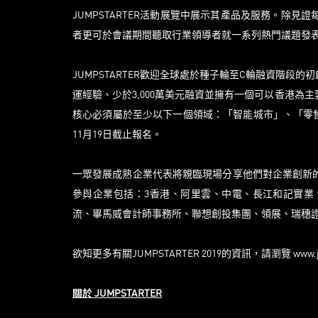
JUMPSTARTER活動展覽中展示其產品及服務。除
者更可於會議期間聽取行業領導者就一系列熱門議題發
JUMPSTARTER歡迎全球處於種子輪至C輪融資階段的初創
運經驗、少於3,000萬美元融資並擁有一個可以香港
核心必須屬於至少以下一個領域：「智能城市」、「零售」、「先
11月19日截止報名。
一眾發展成熟企業代表將親臨現場分享他們對企業創新的
參與企業包括：3香港、阿里雲、中電、長江和記實業
流、畢馬威會計師事務所、聯想創投集團、領展、瑞穗
欲知更多有關JUMPSTARTER 2019的資訊，請瀏覽
www.
關於
JUMPSTARTER