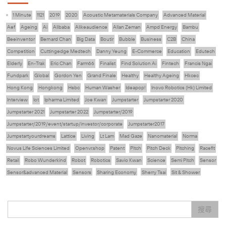
1 Minute
1121
2019
2020
Acoustic Metamaterials Company
Advanced Material
Aef
Ageing
Ai
Alibaba
Alikeaudience
Allan Zeman
Ampd Energy
Bambu
Beeinventor
Bernard Chan
Big Data
Boutir
Bubble
Business
C2B
China
Competition
Cuttingedge Medtech
Danny Yeung
E-Commerce
Education
Edutech
Elderly
En-Trak
Eric Chan
Farm66
Finalist
Find Solution Ai
Fintech
Francis Ngai
Fundpark
Global
Gordon Yen
Grand Finale
Healthy
Healthy Ageing
Hkcec
Hong Kong
Hongkong
Hsbc
Human Washer
Ideapop!
Inovo Robotics (Hk) Limited
Interview
Iot
Ipharma Limited
Joe Kwan
Jumpstarter
Jumpstarter 2020
Jumpstarter 2021
Jumpstarter 2022
Jumpstarter/2019
Jumpstarter/2019/event/startup/investor/corporate
Jumpstarter2017
Jumpstartyourdreams
Lattice
Living
Lt Lam
Mad Gaze
Nanomaterial
Norma
Novus Life Sciences Limited
Openvr.shop
Patent
Pitch
Pitch Deck
Pitching
Racefit
Retail
Robo Wunderkind
Robot
Robotics
Savio Kwan
Science
Semi Pitch
Sensor
Sensor&advanced Material
Sensors
Sharing Economy
Sherry Tsai
Sit & Shower
Skiills
Skills
Smart City
Social Commerce
Soft Wearable Robotics Limited
Start Up
Startup
Story
Student
Sustainability
Technology
Teddy Chan
Themills
Tips
搜尋
Travel
Viewider
Vr
Wearables
健康老齡化
傳感器
先進物料
全港最大規模創業比賽
創業盛典
嚴震銘
夢想本應翺翔
專家觀點
張柏鴻
智慧城市