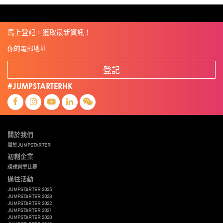
朱嘉盈
林亮
楊聖武
機械人技術
盛智文
線上視頻
總決賽
蔡曉慧
車品覺
關明生
關祖堯
陳子翔
陳智思
陳龍生
電子商務
魏華星
麥天樞
馬上登記，獲取最新資訊！
登記
#JUMPSTARTERHK
關於我們
關於JUMPSTARTER
初創企業
環球創業比賽
過往活動
JUMPSTARTER 2025
JUMPSTARTER 2023
JUMPSTARTER 2022
JUMPSTARTER 2021
JUMPSTARTER 2020