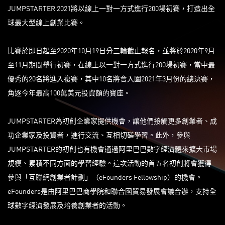
JUMPSTARTER 2021將以線上一對一方式進行200場初賽，打造出全
球最大型線上創業比賽。
比賽於即日起至2020年10月19日分三輪截止報名，並將於2020年9月
至11月期間舉行初賽，在線上以一對一方式進行200場初賽，當中最
優秀的20名將進入複賽，其中10名將會入圍2021年3月份的總決賽，
角逐今年最高100萬美元投資額的寶座。
JUMPSTARTER為初創企業家提供機會，讓他們接觸更多創業者、成
功企業家及投資者，進行交流、互相切磋學習。此外，參與
JUMPSTARTER的初創也有機會通過阿里巴巴數字經濟體來擴大市場
規模、累積不同方面的學習經驗。這次活動的首五名初創將會獲得
參與「互聯網創業者計劃」（eFounders Fellowship）的機會。
eFounders是由阿里巴巴商學院和聯合國貿易發展會議合辦，支持全
球數字經濟發展及培養創業者的活動。