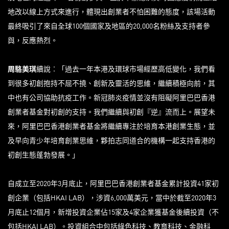
地改以線上方式來進行，體現出創業者不怕困難的態度，該場活動
最終吸引了來自全球100個國家及地區的20,000名粉絲及支持者參
與，反應熱烈。
周駱美琪
續說︰「過去一年本港及環球市場經歷高低變化，我們看
到很多初創抱持不屈不撓、創新及靈活的思維，繼續積極向前，其
中也有公司協助抗疫工作。新冠肺炎疫情並沒有阻礙阿里巴巴香港
創業者基金對初創的支持。我們繼續與初創『逆』流而上。展望未
來，阿里巴巴香港創業者基金將繼續專注於培育本港創業生態，並
及早向青少年培育創業思維，夥拍志同道合的機構一起支持香港的
初創生態蓬勃發展。」
自成立至2020年3月底止，阿里巴巴香港創業者基金累計投資41家初
創企業（包括HKAI LAB），涉資6,000萬美元，當中於截至2020年3
月底止12個月，新增投資企業佔15家及4家企業獲基金後續投資（不
包括HKAI LAB）。投資組合中包括綠色科技、教育科技、金融科