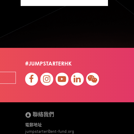
Jumpstarter 2020
Jumpstarter 2021
Jumpstarter 2022
Jumpstarter/2019
Jumpstarter/2019/event/startup/investor/corporate
Jumpstarter2017
Jumpstartyourdreams
Lattice
Living
Lt Lam
Mad Gaze
Nanomaterial
Norma
Novus Life Sciences Limited
Openvr.shop
#JUMPSTARTERHK
Patent
Pitch
Pitch Deck
Pitching
Racefit
Retail
Robo Wunderkind
Robot
Robotics
Savio Kwan
Science
Semi Pitch
Sensor
Sensor&advanced Material
Sensors
Sharing Economy
Sherry Tsai
Sit & Shower
Skiills
Skills
Smart City
Social Commerce
聯絡我們
Soft Wearable Robotics Limited
Start Up
Startup
Story
Student
Sustainability
電郵地址
Technology
Teddy Chan
Themills
Tips
jumpstarter@ent-fund.org