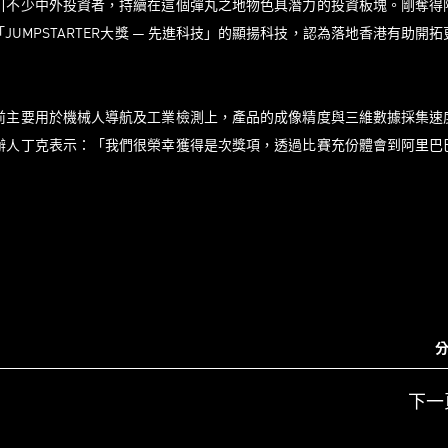
引不少中外投資者，持續在這個彈丸之地物色具潛力的投資板塊。剛奪得
佳「JUMPSTARTER大獎 — 先進科技」的顯揚科技，認為落地香港有助開
前主要用於機械人導航及工業檢測上，產品的成像精度與三維數據採集速
辦人丁克表示：「我們很榮幸獲得是次獎項，透過比賽充份體會到阿里巴
分
下一