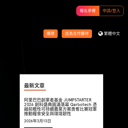
報名参賽
申請/登入
購票
成為合作夥伴
繁體中文
最新文章
阿里巴巴創業者基金 JUMPSTARTER
2026 創科盛典圓滿落幕 Qarbotech 憑
藉前瞻性可持續農業方案勇奪比賽冠軍
推動糧食安全與環境韌性
2026年3月13日