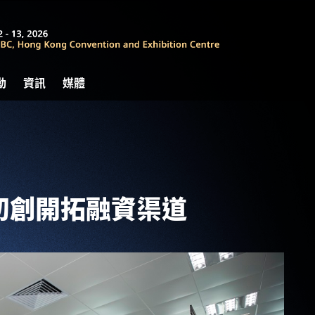
動
資訊
媒體
初創開拓融資渠道