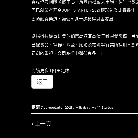
香港作為國際金融中心，背靠內地龐大市場，多年來吸
巴巴創業者基金JUMPSTARTER 2021環球創業比賽最
闊的融資渠道，讓公司進一步獲得資金發展。
顯揚科技從事研發並銷售高速兼高清三維視覺設備，目
已被食品、電器、陶瓷、船舶及物流等行業所採用。創
初創的重視，公司亦從中獲益良多。」
閱讀更多 | 阿里足跡
返回
標籤 :
Jumpstarter 2021
Alibaba
Aef
Startup
上一頁