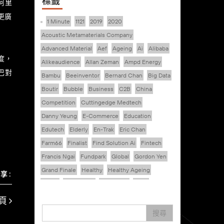
標籤
阿里
拓更廣
1 Minute
1121
2019
2020
Acoustic Metamaterials Company
Advanced Material
Aef
Ageing
Ai
Alibaba
度，
Alikeaudience
Allan Zeman
Ampd Energy
巴對
Bambu
Beeinventor
Bernard Chan
Big Data
Boutir
Bubble
Business
C2B
China
Competition
Cuttingedge Medtech
Danny Yeung
E-Commerce
Education
Edutech
Elderly
En-Trak
Eric Chan
Farm66
Finalist
Find Solution Ai
Fintech
Francis Ngai
Fundpark
Global
Gordon Yen
Grand Finale
Healthy
Healthy Ageing
享 :
Hkcec
Hong Kong
Hongkong
Hsbc
Human Washer
Ideapop!
頁
Inovo Robotics (Hk) Limited
Interview
Iot
搜尋
Ipharma Limited
Joe Kwan
Jumpstarter