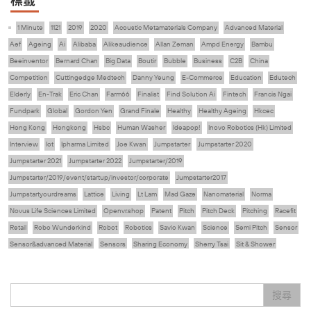
標籤
1 Minute
1121
2019
2020
Acoustic Metamaterials Company
Advanced Material
Aef
Ageing
Ai
Alibaba
Alikeaudience
Allan Zeman
Ampd Energy
Bambu
Beeinventor
Bernard Chan
Big Data
Boutir
Bubble
Business
C2B
China
Competition
Cuttingedge Medtech
Danny Yeung
E-Commerce
Education
Edutech
Elderly
En-Trak
Eric Chan
Farm66
Finalist
Find Solution Ai
Fintech
Francis Ngai
Fundpark
Global
Gordon Yen
Grand Finale
Healthy
Healthy Ageing
Hkcec
Hong Kong
Hongkong
Hsbc
Human Washer
Ideapop!
Inovo Robotics (Hk) Limited
Interview
Iot
Ipharma Limited
Joe Kwan
Jumpstarter
Jumpstarter 2020
Jumpstarter 2021
Jumpstarter 2022
Jumpstarter/2019
Jumpstarter/2019/event/startup/investor/corporate
Jumpstarter2017
Jumpstartyourdreams
Lattice
Living
Lt Lam
Mad Gaze
Nanomaterial
Norma
Novus Life Sciences Limited
Openvr.shop
Patent
Pitch
Pitch Deck
Pitching
Racefit
Retail
Robo Wunderkind
Robot
Robotics
Savio Kwan
Science
Semi Pitch
Sensor
Sensor&advanced Material
Sensors
Sharing Economy
Sherry Tsai
Sit & Shower
Skiills
Skills
Smart City
Social Commerce
Soft Wearable Robotics Limited
Start Up
Startup
Story
Student
Sustainability
Technology
Teddy Chan
Themills
Tips
搜尋
Travel
Viewider
Vr
Wearables
健康老齡化
傳感器
先進物料
全港最大規模創業比賽
創業盛典
嚴震銘
夢想本應翺翔
專家觀點
張柏鴻
智慧城市