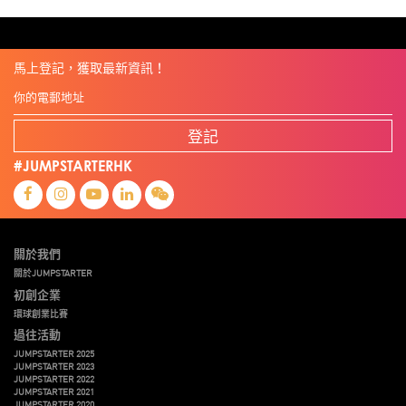
朱嘉盈
林亮
楊聖武
機械人技術
盛智文
線上視頻
總決賽
蔡曉慧
車品覺
關明生
關祖堯
陳子翔
陳智思
陳龍生
電子商務
魏華星
麥天樞
馬上登記，獲取最新資訊！
登記
#JUMPSTARTERHK
關於我們
關於JUMPSTARTER
初創企業
環球創業比賽
過往活動
JUMPSTARTER 2025
JUMPSTARTER 2023
JUMPSTARTER 2022
JUMPSTARTER 2021
JUMPSTARTER 2020