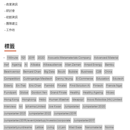
- 商業資訊
- 研討會
- 初創資訊
- 團隊建立
- 工作坊
標籤
1 Minute
1121
2019
2020
Acoustic Metamaterials Company
Advanced Material
Aef
Ageing
Ai
Alibaba
Alikeaudience
Allan Zeman
Ampd Energy
Bambu
Beeinventor
Bernard Chan
Big Data
Boutir
Bubble
Business
C2B
China
Competition
Cuttingedge Medtech
Danny Yeung
E-Commerce
Education
Edutech
Elderly
En-Trak
Eric Chan
Farm66
Finalist
Find Solution Ai
Fintech
Francis Ngai
Fundpark
Global
Gordon Yen
Grand Finale
Healthy
Healthy Ageing
Hkcec
Hong Kong
Hongkong
Hsbc
Human Washer
Ideapop!
Inovo Robotics (Hk) Limited
Interview
Iot
Ipharma Limited
Joe Kwan
Jumpstarter
Jumpstarter 2020
Jumpstarter 2021
Jumpstarter 2022
Jumpstarter/2019
Jumpstarter/2019/event/startup/investor/corporate
Jumpstarter2017
Jumpstartyourdreams
Lattice
Living
Lt Lam
Mad Gaze
Nanomaterial
Norma