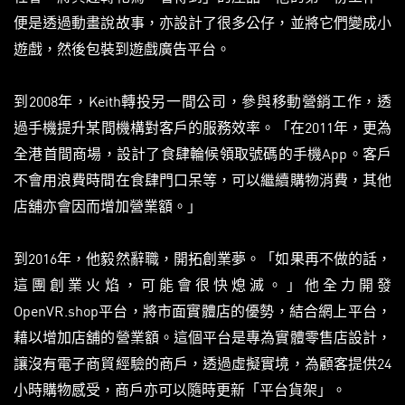
便是透過動畫說故事，亦設計了很多公仔，並將它們變成小
遊戲，然後包裝到遊戲廣告平台。
到2008年，Keith轉投另一間公司，參與移動營銷工作，透
過手機提升某間機構對客戶的服務效率。「在2011年，更為
全港首間商場，設計了食肆輪候領取號碼的手機App。客戶
不會用浪費時間在食肆門口呆等，可以繼續購物消費，其他
店舖亦會因而增加營業額。」
到2016年，他毅然辭職，開拓創業夢。「如果再不做的話，
這團創業火焰，可能會很快熄滅。」他全力開發
OpenVR.shop平台，將市面實體店的優勢，結合網上平台，
藉以增加店舖的營業額。這個平台是專為實體零售店設計，
讓沒有電子商貿經驗的商戶，透過虛擬實境，為顧客提供24
小時購物感受，商戶亦可以隨時更新「平台貨架」。