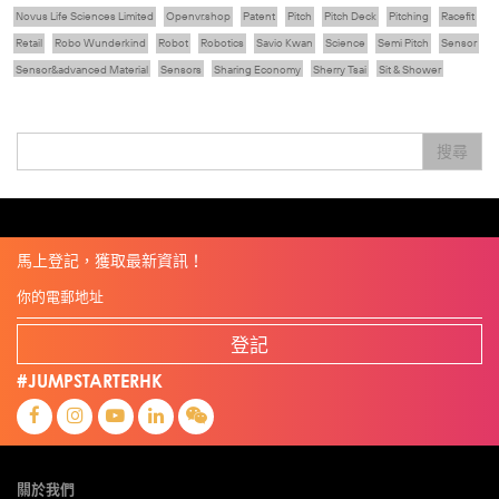
Novus Life Sciences Limited
Openvr.shop
Patent
Pitch
Pitch Deck
Pitching
Racefit
Retail
Robo Wunderkind
Robot
Robotics
Savio Kwan
Science
Semi Pitch
Sensor
Sensor&advanced Material
Sensors
Sharing Economy
Sherry Tsai
Sit & Shower
Skiills
Skills
Smart City
Social Commerce
Soft Wearable Robotics Limited
Start Up
Startup
Story
Student
Sustainability
Technology
Teddy Chan
Themills
Tips
搜尋
Travel
Viewider
Vr
Wearables
健康老齡化
傳感器
先進物料
全港最大規模創業比賽
創業盛典
嚴震銘
夢想本應翺翔
專家觀點
張柏鴻
智慧城市
朱嘉盈
林亮
楊聖武
機械人技術
盛智文
線上視頻
總決賽
蔡曉慧
車品覺
關明生
關祖堯
陳子翔
陳智思
陳龍生
電子商務
魏華星
麥天樞
馬上登記，獲取最新資訊！
登記
#JUMPSTARTERHK
關於我們