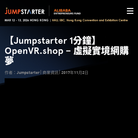
MAR 12 - 13, 2026 HONG KONG |
HALL 5BC, Hong Kong Convention and Exhibition Centre
【Jumpstarter 1分鐘】
OpenVR.shop – 虛擬實境網購
夢
作者：Jumpstarter
商業資訊
2017年11月2日