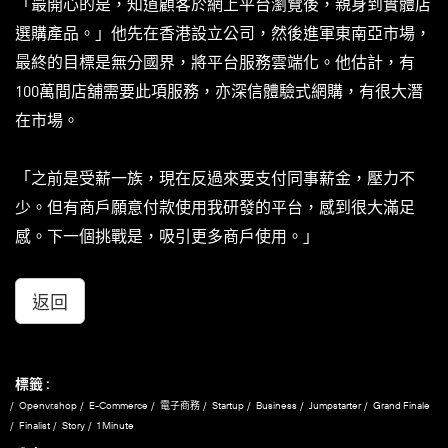
「最開心的是，知道顧客於網上平台瀏覽後，親身到實體店
選購產品。」他先在香港設立公司，然後進軍東南亞市場，
最終的目標是無分國界，將平台服務雲端化。他估計，有
100萬間店舖需要此項服務，亦深信體驗式網購，有很大潛
在市場。
「之前是受薪一族，現在反過來要支付同事薪金，壓力不
少。但有商戶願意付款使用我研發的平台，感到很大滿足
感。下一個挑戰是，吸引更多商戶使用。」
返回
標籤 :
Openvr.shop
E-Commerce
電子商務
Startup
Business
Jumpstarter
Grand Finale
Finalist
Story
1 Minute