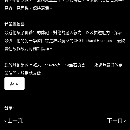
見客、見司機，保持溝通。
前輩與後晉
最近他讀了郭鶴年的傳記，對他的過人毅力，以及抗逆能力，深表
敬佩。他的另一學習目標是維珍航空的CEO Richard Branson ，最欣
賞他敢作敢為的創新精神。
對於想創業的年輕人，Steven有一句金石良言 ：「永遠無最好的創
業時間，想到就去做！」
返回
分享 :
上一頁
下一頁