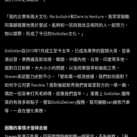
「我的企業有兩大文化: No bullshit和Dare to Venture。我常常鼓勵
同事腳踏實地勇於嘗試。能夠和一班與我信念相同的人一起努力，
物以類聚，形成了今日的GoGoVan文化。」
GoGoVan自2013年7月成立至今五年，已成為業界的龍頭大哥，從香
港出發，業務遍及新加坡、韓國、中國內地、台灣、印度等多地。
面對日日新鮮，大大小小的問題，以及同業競爭和後起之秀，
Steven承認壓力絶對不小。「譬如萬一經濟放緩，我們如何面對？
如何令公司更 flexible？面對後起新秀我們會留意對方的一舉一動，
慎防一招盲拳打死老師傅，就像我們當年。」事實上 GoGoVan 團隊
真的有很多新點子，譬如GoGoDelivery服務、幫司機驗van維修汽車
等，一直在優化業務。
困難的事情才值得去做
Steven充滿正能量，回答問題時總附帶一個笑容，不失幽默，「有