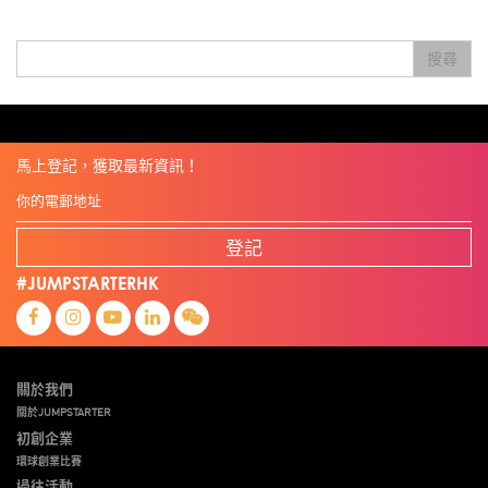
Skiills
Skills
Smart City
Social Commerce
Soft Wearable Robotics Limited
Start Up
Startup
Story
Student
Sustainability
Technology
Teddy Chan
Themills
Tips
搜尋
Travel
Viewider
Vr
Wearables
健康老齡化
傳感器
先進物料
全港最大規模創業比賽
創業盛典
嚴震銘
夢想本應翺翔
專家觀點
張柏鴻
智慧城市
朱嘉盈
林亮
楊聖武
機械人技術
盛智文
線上視頻
總決賽
蔡曉慧
車品覺
關明生
關祖堯
陳子翔
陳智思
陳龍生
電子商務
魏華星
麥天樞
馬上登記，獲取最新資訊！
登記
#JUMPSTARTERHK
關於我們
關於JUMPSTARTER
初創企業
環球創業比賽
過往活動