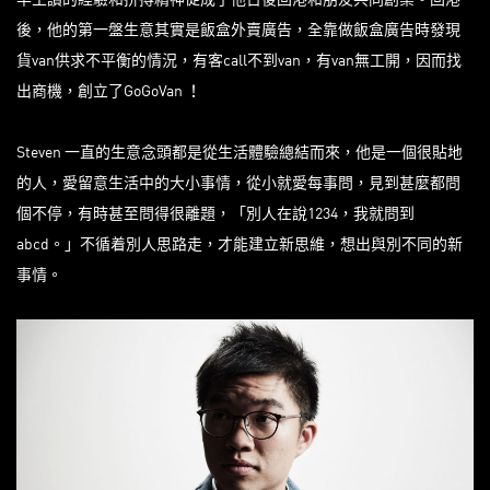
後，他的第一盤生意其實是飯盒外賣廣告，全靠做飯盒廣告時發現
貨van供求不平衡的情況，有客call不到van，有van無工開，因而找
出商機，創立了GoGoVan ！
Steven 一直的生意念頭都是從生活體驗總結而來，他是一個很貼地
的人，愛留意生活中的大小事情，從小就愛每事問，見到甚麼都問
個不停，有時甚至問得很離題，「別人在說1234，我就問到
abcd。」不循着別人思路走，才能建立新思維，想出與別不同的新
事情。