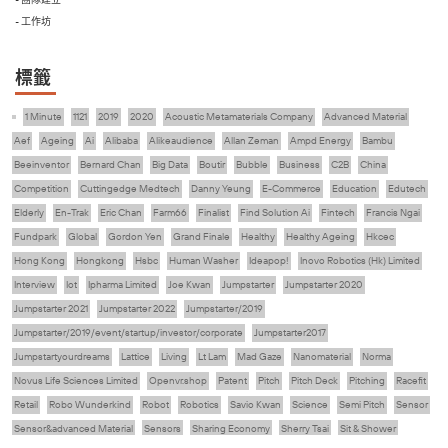
- 工作坊
標籤
1 Minute
1121
2019
2020
Acoustic Metamaterials Company
Advanced Material
Aef
Ageing
Ai
Alibaba
Alikeaudience
Allan Zeman
Ampd Energy
Bambu
Beeinventor
Bernard Chan
Big Data
Boutir
Bubble
Business
C2B
China
Competition
Cuttingedge Medtech
Danny Yeung
E-Commerce
Education
Edutech
Elderly
En-Trak
Eric Chan
Farm66
Finalist
Find Solution Ai
Fintech
Francis Ngai
Fundpark
Global
Gordon Yen
Grand Finale
Healthy
Healthy Ageing
Hkcec
Hong Kong
Hongkong
Hsbc
Human Washer
Ideapop!
Inovo Robotics (Hk) Limited
Interview
Iot
Ipharma Limited
Joe Kwan
Jumpstarter
Jumpstarter 2020
Jumpstarter 2021
Jumpstarter 2022
Jumpstarter/2019
Jumpstarter/2019/event/startup/investor/corporate
Jumpstarter2017
Jumpstartyourdreams
Lattice
Living
Lt Lam
Mad Gaze
Nanomaterial
Norma
Novus Life Sciences Limited
Openvr.shop
Patent
Pitch
Pitch Deck
Pitching
Racefit
Retail
Robo Wunderkind
Robot
Robotics
Savio Kwan
Science
Semi Pitch
Sensor
Sensor&advanced Material
Sensors
Sharing Economy
Sherry Tsai
Sit & Shower