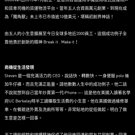
和貨車司機的貨運物流平台。當年五人合資兩萬元創業，到現在成
為「獨角獸」未上市已市值逾10億美元，堪稱初創界神話！
由五人的小生意擴展至今日全球多地近2000員工，這個成功例子全
靠他勇於創新的精神 Break it . Make it！
商機從生活發現
Steven 是一個充滿活力的 CEO，說話快、轉數快，一身便服 polo 裇
加牛仔褲，而且充滿正能量。請他數數人生中的成功例子，他二話
不說就想到自己當年炒賣第一代iPhone —- 這是他在美國入讀著名學
府UC Berkeley時半工讀賺取生活費的小生意，他在美國做過維修單
車、在餐館送外賣及洗廁所等等，非常貼地的從低做起，明白了做
生意是怎樣一回事。
半工讀的經驗和拼搏精神促成了他日後回港和朋友共同創業。回港