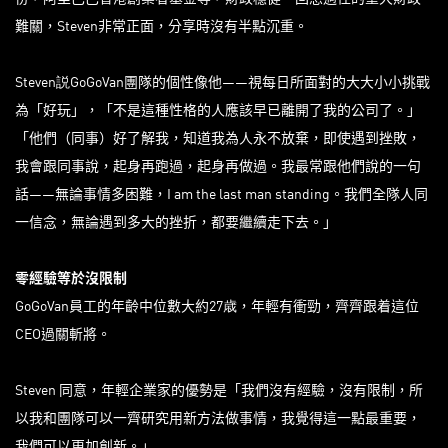
難關，Steven非常正面，分享時沒有半點沉重。
Steven説GoGoVan團隊的個性像他——視每日所面對的大大小小挑戰
為「好玩」，「不是這種性格的人應該早已離開了我的公司了。」
「他們（同事）好了解我，知道我為人永不放棄，即使遇到挫敗，
我會跟同事說，起身再跑過，起身再做過。我最常跟他們說的一句
話——無論事情多困難，I am the last man standing。我們全隊人同
一信念，無論遇到多大的挫折，都要繼續走下去。」
零經驗等於沒限制
GoGoVan員工的年齡中位數大約27歳，年輕有衝勁，齊齊跟着這位
CEO過關斬將。
Steven 同意，年輕企業家的優勢是「我們沒有經驗，沒有限制，所
以我和團隊可以一齊研究用新方法做事情，我覺得這一點最重要，
我們可以更加創新。」