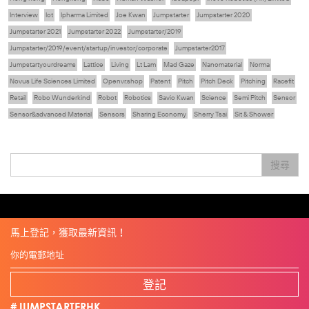
Interview
Iot
Ipharma Limited
Joe Kwan
Jumpstarter
Jumpstarter 2020
Jumpstarter 2021
Jumpstarter 2022
Jumpstarter/2019
Jumpstarter/2019/event/startup/investor/corporate
Jumpstarter2017
Jumpstartyourdreams
Lattice
Living
Lt Lam
Mad Gaze
Nanomaterial
Norma
Novus Life Sciences Limited
Openvr.shop
Patent
Pitch
Pitch Deck
Pitching
Racefit
Retail
Robo Wunderkind
Robot
Robotics
Savio Kwan
Science
Semi Pitch
Sensor
Sensor&advanced Material
Sensors
Sharing Economy
Sherry Tsai
Sit & Shower
Skiills
Skills
Smart City
Social Commerce
Soft Wearable Robotics Limited
Start Up
Startup
Story
Student
Sustainability
Technology
Teddy Chan
Themills
Tips
搜尋
Travel
Viewider
Vr
Wearables
健康老齡化
傳感器
先進物料
全港最大規模創業比賽
創業盛典
嚴震銘
夢想本應翺翔
專家觀點
張柏鴻
智慧城市
朱嘉盈
林亮
楊聖武
機械人技術
盛智文
線上視頻
總決賽
蔡曉慧
車品覺
關明生
關祖堯
陳子翔
陳智思
陳龍生
電子商務
魏華星
麥天樞
馬上登記，獲取最新資訊！
登記
#JUMPSTARTERHK