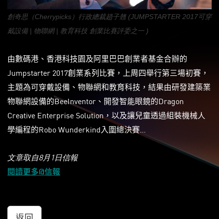
創奇思（Cherrypicks）行政總裁趙子翹 (JUMPSTARTER 2017可穿
戴設備 | 物聯網 | 教育科技 創業比賽評委之一 )
由數碼港、香港科技園及阿里巴巴創業者基金合辦的
Jumpstarter 2017創業系列比賽，上周四舉行第三場初賽，
主題為可穿戴設備、物聯網和教育科技，結果由研發建築業
物聯網設備的BeeInventor、開發智能眼鏡的Dragon
Creative Enterprise Solution，以及讓兒童透過組裝機械人
學編程的Robo Wunderkind入圍總決賽...
文章取自8月1日信報
閱讀更多@信報
返回