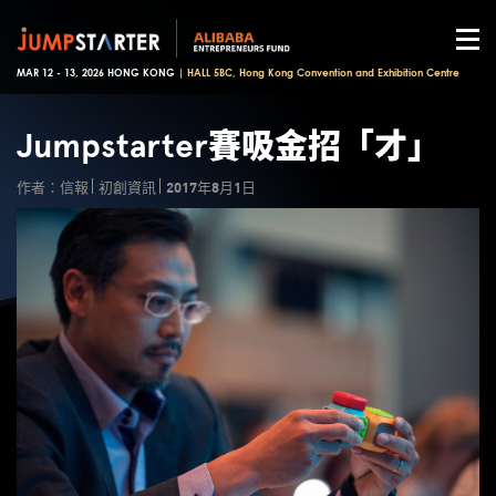
MAR 12 - 13, 2026 HONG KONG |
HALL 5BC, Hong Kong Convention and Exhibition Centre
Jumpstarter賽吸金招「才」
作者：信報
初創資訊
2017年8月1日