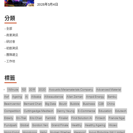
2025年3月4日
分類
- 全部
- 商業資訊
- 研討會
- 初創資訊
- 團隊建立
- 工作坊
標籤
1 Minute
1121
2019
2020
Acoustic Metamaterials Company
Advanced Material
Aef
Ageing
Ai
Alibaba
Alikeaudience
Allan Zeman
Ampd Energy
Bambu
Beeinventor
Bernard Chan
Big Data
Boutir
Bubble
Business
C2B
China
Competition
Cuttingedge Medtech
Danny Yeung
E-Commerce
Education
Edutech
Elderly
En-Trak
Eric Chan
Farm66
Finalist
Find Solution Ai
Fintech
Francis Ngai
Fundpark
Global
Gordon Yen
Grand Finale
Healthy
Healthy Ageing
Hkcec
Hong Kong
Hongkong
Hsbc
Human Washer
Ideapop!
Inovo Robotics (Hk) Limited