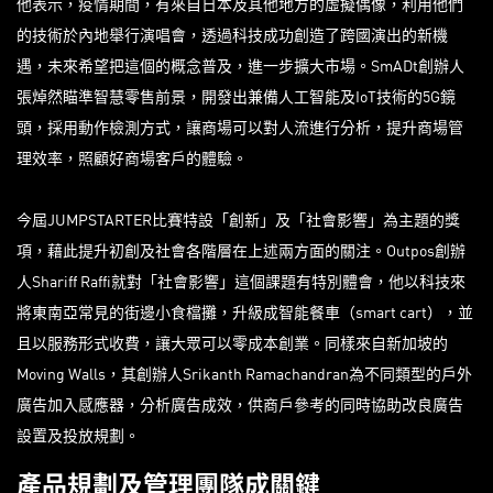
他表示，疫情期間，有來自日本及其他地方的虛擬偶像，利用他們
的技術於內地舉行演唱會，透過科技成功創造了跨國演出的新機
遇，未來希望把這個的概念普及，進一步擴大市場。SmADt創辦人
張焯然瞄準智慧零售前景，開發出兼備人工智能及IoT技術的5G鏡
頭，採用動作檢測方式，讓商場可以對人流進行分析，提升商場管
理效率，照顧好商場客戶的體驗。
今屆JUMPSTARTER比賽特設「創新」及「社會影響」為主題的獎
項，藉此提升初創及社會各階層在上述兩方面的關注。Outpos創辦
人Shariff Raffi就對「社會影響」這個課題有特別體會，他以科技來
將東南亞常見的街邊小食檔攤，升級成智能餐車（smart cart），並
且以服務形式收費，讓大眾可以零成本創業。同樣來自新加坡的
Moving Walls，其創辦人Srikanth Ramachandran為不同類型的戶外
廣告加入感應器，分析廣告成效，供商戶參考的同時協助改良廣告
設置及投放規劃。
產品規劃及管理團隊成關鍵