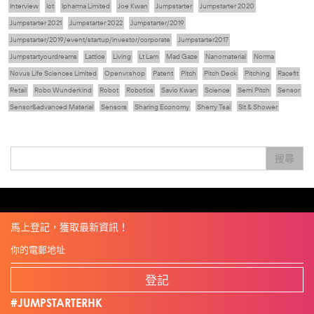
Interview
Iot
Ipharma Limited
Joe Kwan
Jumpstarter
Jumpstarter 2020
Jumpstarter 2021
Jumpstarter 2022
Jumpstarter/2019
Jumpstarter/2019/event/startup/investor/corporate
Jumpstarter2017
Jumpstartyourdreams
Lattice
Living
Lt Lam
Mad Gaze
Nanomaterial
Norma
Novus Life Sciences Limited
Openvr.shop
Patent
Pitch
Pitch Deck
Pitching
Racefit
Retail
Robo Wunderkind
Robot
Robotics
Savio Kwan
Science
Semi Pitch
Sensor
Sensor&advanced Material
Sensors
Sharing Economy
Sherry Tsai
Sit & Shower
Skiills
Skills
Smart City
Social Commerce
Soft Wearable Robotics Limited
Start Up
Startup
Story
Student
Sustainability
Technology
Teddy Chan
Themills
Tips
搜尋
Travel
Viewider
Vr
Wearables
健康老齡化
傳感器
先進物料
全港最大規模創業比賽
創業盛典
嚴震銘
夢想本應翺翔
專家觀點
張柏鴻
智慧城市
朱嘉盈
林亮
楊聖武
機械人技術
盛智文
線上視頻
總決賽
蔡曉慧
車品覺
關明生
關祖堯
陳子翔
陳智思
陳龍生
電子商務
魏華星
麥天樞
馬上登記，獲取最新資訊！
登記
#JUMPSTARTERHK