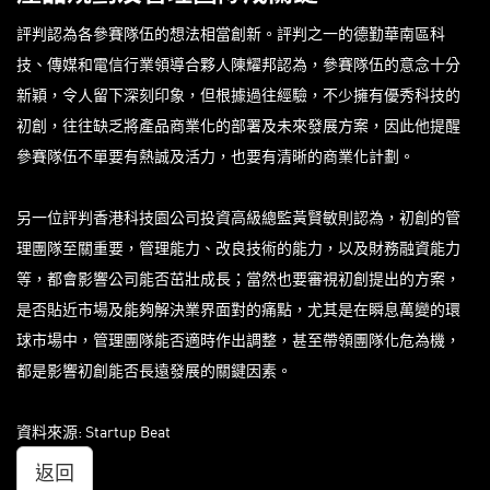
評判認為各參賽隊伍的想法相當創新。評判之一的德勤華南區科
技、傳媒和電信行業領導合夥人陳耀邦認為，參賽隊伍的意念十分
新穎，令人留下深刻印象，但根據過往經驗，不少擁有優秀科技的
初創，往往缺乏將產品商業化的部署及未來發展方案，因此他提醒
參賽隊伍不單要有熱誠及活力，也要有清晰的商業化計劃。
另一位評判香港科技園公司投資高級總監黃賢敏則認為，初創的管
理團隊至關重要，管理能力、改良技術的能力，以及財務融資能力
等，都會影響公司能否茁壯成長；當然也要審視初創提出的方案，
是否貼近市場及能夠解決業界面對的痛點，尤其是在瞬息萬變的環
球市場中，管理團隊能否適時作出調整，甚至帶領團隊化危為機，
都是影響初創能否長遠發展的關鍵因素。
資料來源: Startup Beat
返回