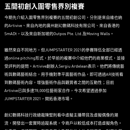
五間初創入圍零售界別複賽
今期先介紹入圍零售界別複賽的五間初創公司，分別是來自維也納
的Artivive、來自內地的廣州創幻數碼科技有限公司、來自香港的
SmADt，以及來自新加坡的Outpos Pte. Ltd.及Moving Walls。
雖然來自不同地方，但JUMPSTARTER 2021的參賽隊伍全部已經透
過online pitching形式，於早前的複賽中介紹他們的商業模式，並接
受評判的提問。Artivive創辦人Sergiu Ardelean表示，他們將傳統藝
術與數碼藝術結合，用手機對準平面藝術作品，即可透過AR技術看
到數碼藝術內容，增強藝術作品與觀賞者之間的互動性；目前
Artivive已與多達78,000位藝術家合作，今次希望透過參加
JUMPSTARTER 2021，開拓香港市場。
創幻數碼科技行政總裁陳堅則看中虛擬主播帶貨及虛擬偶像的潮
流，開發出一套實時追蹤系統，令商戶以較低成本打造虛擬角色。