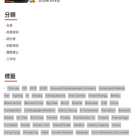
2025年3月4日
分類
- 全部
- 商業資訊
- 研討會
- 初創資訊
- 團隊建立
- 工作坊
標籤
1 Minute
1121
2019
2020
Acoustic Metamaterials Company
Advanced Material
Aef
Ageing
Ai
Alibaba
Alikeaudience
Allan Zeman
Ampd Energy
Bambu
Beeinventor
Bernard Chan
Big Data
Boutir
Bubble
Business
C2B
China
Competition
Cuttingedge Medtech
Danny Yeung
E-Commerce
Education
Edutech
Elderly
En-Trak
Eric Chan
Farm66
Finalist
Find Solution Ai
Fintech
Francis Ngai
Fundpark
Global
Gordon Yen
Grand Finale
Healthy
Healthy Ageing
Hkcec
Hong Kong
Hongkong
Hsbc
Human Washer
Ideapop!
Inovo Robotics (Hk) Limited