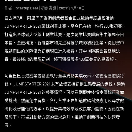
作者：Startup Beat
初創資訊
2021年1月18日
自去年7月，阿里巴巴香港創業者基金正式啟動年度旗艦活動
JUMPSTARTER 2021環球創業比賽，至今已在線上進行200場初賽，
打造出全球最大型線上創業比賽。是次創業比賽繼續集中網羅來自
零售、金融科技、智能都市和先進科技領域的初創企業，從初賽中
脫穎而出的20隊優秀初創現已進入複賽，其中10隊將會晉級總決
賽，最後勝出的兩隊初創，將可獲得最多400萬美元的投資額。
阿里巴巴香港創業者基金執行董事周駱美琪表示，儘管經歷疫情冷
鋒， JUMPSTARTER 2021未有放慢支持初創生態發展的步伐。通過
JUMPSTARTER 2021的參賽情況，可以看到即使疫情令傳統行業備
受挑戰，然而危中有機，各行各業正在加速數碼科技應用及尋求數
碼化及智能化的方案，以提升業務效率及改良客戶體驗，因此在新
常態下，市場對創新方案的需求急升，推動了創新科技的快速發
展。