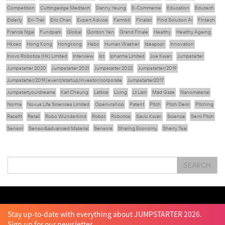
Competition
Cuttingedge Medtech
Danny Yeung
E-Commerce
Education
Edutech
Elderly
En-Trak
Eric Chan
Expert Advice
Farm66
Finalist
Find Solution Ai
Fintech
Francis Ngai
Fundpark
Global
Gordon Yen
Grand Finale
Healthy
Healthy Ageing
Hkcec
Hong Kong
Hongkong
Hsbc
Human Washer
Ideapop!
Innovation
Inovo Robotics (Hk) Limited
Interview
Iot
Ipharma Limited
Joe Kwan
Jumpstarter
Jumpstarter 2020
Jumpstarter 2021
Jumpstarter 2022
Jumpstarter/2019
Jumpstarter/2019/event/startup/investor/corporate
Jumpstarter2017
Jumpstartyourdreams
Karl Cheung
Lattice
Living
Lt Lam
Mad Gaze
Nanomaterial
Norma
Novus Life Sciences Limited
Openvr.shop
Patent
Pitch
Pitch Deck
Pitching
Racefit
Retail
Robo Wunderkind
Robot
Robotics
Savio Kwan
Science
Semi Pitch
Sensor
Sensor&advanced Material
Sensors
Sharing Economy
Sherry Tsai
Sit & Shower
Skiills
Skills
Smart City
Social Commerce
Soft Wearable Robotics Limited
Start Up
Startup
Story
Student
Sustainability
Tech
SEARCH
Technology
Teddy Chan
Themills
Tin Shu Mak
Tips
Travel
Viewider
Vr
Wearables
Webinar
健康老齡化
傳感器
先進物料
全港最大規模創業比賽
創業盛典
嚴震銘
夢想本應翺翔
智慧城市
林亮
楊聖武
機械人技術
盛智文
總決賽
蔡曉慧
車品覺
關明生
關祖堯
陳子翔
陳智思
陳龍生
電子商務
魏華星
Stay up-to-date with everything about JUMPSTARTER 2026.
Sign up for our newsletter.