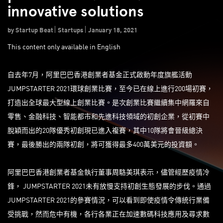
innovative solutions
by Startup Beat
Startups
January 18, 2021
This content only available in English
自去年7月，阿里巴巴香港創業者基金正式啟動年度旗艦活動
JUMPSTARTER 2021環球創業比賽，至今已在線上進行200場初賽，
打造出全球最大型線上創業比賽。是次創業比賽繼續集中網羅來自
零售、金融科技、智能都市和先進科技領域的初創企業，從初賽中
脫穎而出的20隊優秀初創現已進入複賽，其中10隊將會晉級總決
賽，最後勝出的兩隊初創，將可獲得最多400萬美元的投資額。
阿里巴巴香港創業者基金執行董事周駱美琪表示，儘管經歷疫情冷
鋒， JUMPSTARTER 2021未有放慢支持初創生態發展的步伐。通過
JUMPSTARTER 2021的參賽情況，可以看到即使疫情令傳統行業備
受挑戰，然而危中有機，各行各業正在加速數碼科技應用及尋求數