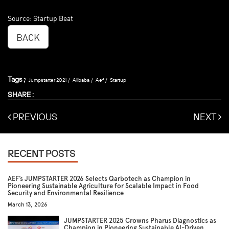
Source: Startup Beat
BACK
Tags :
Jumpstarter 2021
Alibaba
Aef
Startup
SHARE :
PREVIOUS
NEXT
RECENT POSTS
AEF’s JUMPSTARTER 2026 Selects Qarbotech as Champion in
Pioneering Sustainable Agriculture for Scalable Impact in Food
Security and Environmental Resilience
March 13, 2026
JUMPSTARTER 2025 Crowns Pharus Diagnostics as
Champion in Pioneering Sustainable AI-Driven