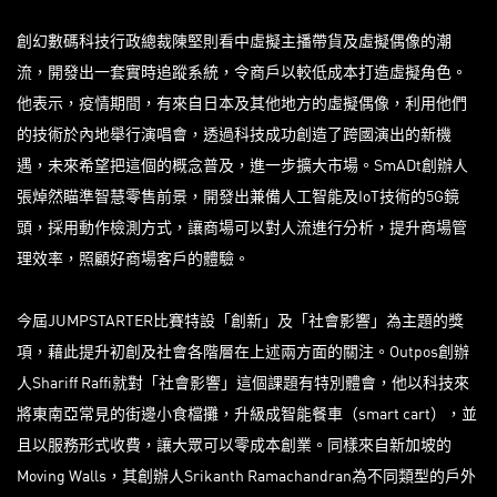
創幻數碼科技行政總裁陳堅則看中虛擬主播帶貨及虛擬偶像的潮
流，開發出一套實時追蹤系統，令商戶以較低成本打造虛擬角色。
他表示，疫情期間，有來自日本及其他地方的虛擬偶像，利用他們
的技術於內地舉行演唱會，透過科技成功創造了跨國演出的新機
遇，未來希望把這個的概念普及，進一步擴大市場。SmADt創辦人
張焯然瞄準智慧零售前景，開發出兼備人工智能及IoT技術的5G鏡
頭，採用動作檢測方式，讓商場可以對人流進行分析，提升商場管
理效率，照顧好商場客戶的體驗。
今屆JUMPSTARTER比賽特設「創新」及「社會影響」為主題的獎
項，藉此提升初創及社會各階層在上述兩方面的關注。Outpos創辦
人Shariff Raffi就對「社會影響」這個課題有特別體會，他以科技來
將東南亞常見的街邊小食檔攤，升級成智能餐車（smart cart），並
且以服務形式收費，讓大眾可以零成本創業。同樣來自新加坡的
Moving Walls，其創辦人Srikanth Ramachandran為不同類型的戶外