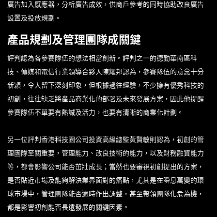
廣告加入感應器，分析廣告成效，供商戶參考的同時協助改良廣告
設置及投放規劃。
產品規劃及管理團隊成關鍵
評判認為各參賽隊伍的想法相當創新。評判之一的德勤華南區科
技、傳媒和電信行業領導合夥人陳耀邦認為，參賽隊伍的意念十分
新穎，令人留下深刻印象，但根據過往經驗，不少擁有優秀科技的
初創，往往缺乏將產品商業化的部署及未來發展方案，因此他提醒
參賽隊伍不單要有熱誠及活力，也要有清晰的商業化計劃。
另一位評判香港科技園公司投資高級總監黃賢敏則認為，初創的管
理團隊至關重要，管理能力、改良技術的能力，以及財務融資能力
等，都會影響公司能否茁壯成長；當然也要審視初創提出的方案，
是否貼近市場及能夠解決業界面對的痛點，尤其是在瞬息萬變的環
球市場中，管理團隊能否適時作出調整，甚至帶領團隊化危為機，
都是影響初創能否長遠發展的關鍵因素。