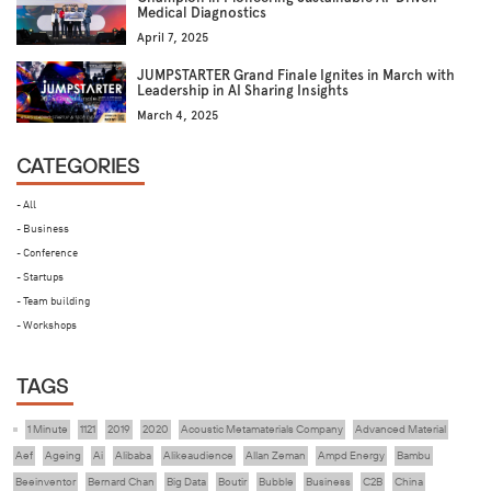
Medical Diagnostics
April 7, 2025
JUMPSTARTER Grand Finale Ignites in March with
Leadership in AI Sharing Insights
March 4, 2025
CATEGORIES
- All
- Business
- Conference
- Startups
- Team building
- Workshops
TAGS
1 Minute
1121
2019
2020
Acoustic Metamaterials Company
Advanced Material
Aef
Ageing
Ai
Alibaba
Alikeaudience
Allan Zeman
Ampd Energy
Bambu
Beeinventor
Bernard Chan
Big Data
Boutir
Bubble
Business
C2B
China