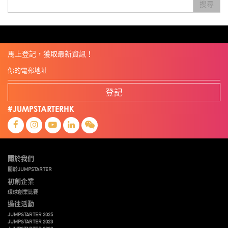
搜尋
Travel
Viewider
Vr
Wearables
健康老齡化
傳感器
先進物料
全港最大規模創業比賽
創業盛典
嚴震銘
夢想本應翺翔
專家觀點
張柏鴻
智慧城市
朱嘉盈
林亮
楊聖武
機械人技術
盛智文
線上視頻
總決賽
蔡曉慧
車品覺
關明生
關祖堯
陳子翔
陳智思
陳龍生
電子商務
魏華星
麥天樞
馬上登記，獲取最新資訊！
登記
#JUMPSTARTERHK
關於我們
關於JUMPSTARTER
初創企業
環球創業比賽
過往活動
JUMPSTARTER 2025
JUMPSTARTER 2023