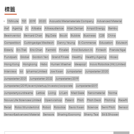
標籤
1 Minute
1121
2019
2020
Acoustic Metamaterials Company
Advanced Material
Aef
Ageing
Ai
Alibaba
Alikeaudience
Allan Zeman
Ampd Energy
Bambu
Beeinventor
Bernard Chan
Big Data
Boutir
Bubble
Business
C2B
China
Competition
Cuttingedge Medtech
Danny Yeung
E-Commerce
Education
Edutech
Elderly
En-Trak
Eric Chan
Farm66
Finalist
Find Solution Ai
Fintech
Francis Ngai
Fundpark
Global
Gordon Yen
Grand Finale
Healthy
Healthy Ageing
Hkcec
Hong Kong
Hongkong
Hsbc
Human Washer
Ideapop!
Inovo Robotics (Hk) Limited
Interview
Iot
Ipharma Limited
Joe Kwan
Jumpstarter
Jumpstarter 2020
Jumpstarter 2021
Jumpstarter 2022
Jumpstarter/2019
Jumpstarter/2019/event/startup/investor/corporate
Jumpstarter2017
Jumpstartyourdreams
Lattice
Living
Lt Lam
Mad Gaze
Nanomaterial
Norma
Novus Life Sciences Limited
Openvr.shop
Patent
Pitch
Pitch Deck
Pitching
Racefit
Retail
Robo Wunderkind
Robot
Robotics
Savio Kwan
Science
Semi Pitch
Sensor
Sensor&advanced Material
Sensors
Sharing Economy
Sherry Tsai
Sit & Shower
Skiills
Skills
Smart City
Social Commerce
Soft Wearable Robotics Limited
Start Up
Startup
Story
Student
Sustainability
Technology
Teddy Chan
Themills
Tips